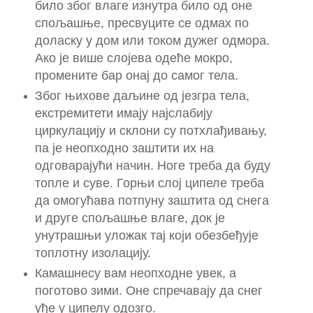
било због влаге изнутра било од оне
спољашње, пресвуците се одмах по
доласку у дом или током дужег одмора.
Ако је више слојева одеће мокро,
промените бар онај до самог тела.
Због њихове даљине од језгра тела,
екстремитети имају најслабију
циркулацију и склони су потхлађивању,
па је неопходно заштити их на
одговарајући начин. Ноге треба да буду
топле и суве. Горњи слој ципеле треба
да омогућава потпуну заштита од снега
и друге спољашње влаге, док је
унутрашњи уложак тај који обезбеђује
топлотну изолацију.
Камашнесу вам неопходне увек, а
поготово зими. Оне спречавају да снег
уђе у ципелу одозго.