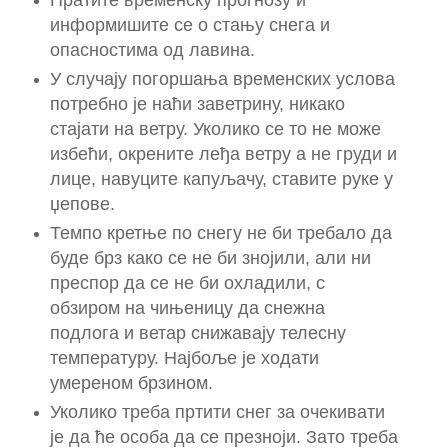
информишите се о стању снега и
опасностима од лавина.
У случају погоршања временских услова
потребно је наћи заветрину, никако
стајати на ветру. Уколико се то не може
избећи, окрените леђа ветру а не груди и
лице, навуците капуљачу, ставите руке у
џепове.
Темпо кретње по снегу не би требало да
буде брз како се не би знојили, али ни
преспор да се не би охладили, с
обзиром на чињеницу да снежна
подлога и ветар снижавају телесну
температуру. Најбоље је ходати
умереном брзином.
Уколико треба пртити снег за очекивати
је да ће особа да се презноји. Зато треба