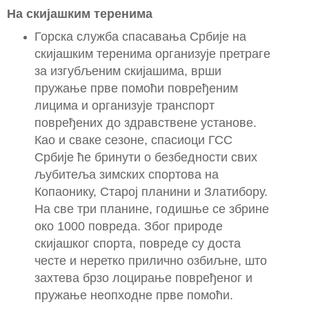
На скијашким теренима
Горска служба спасавања Србије на
скијашким теренима организује претраге
за изгубљеним скијашима, врши
пружање прве помоћи повређеним
лицима и организује транспорт
повређених до здравствене установе.
Као и сваке сезоне, спасиоци ГСС
Србије ће бринути о безбедности свих
љубитеља зимских спортова на
Копаонику, Старој планини и Златибору.
На све три планине, годишње се збрине
око 1000 повреда. Због природе
скијашког спорта, повреде су доста
честе и неретко прилично озбиљне, што
захтева брзо лоцирање повређеног и
пружање неопходне прве помоћи.