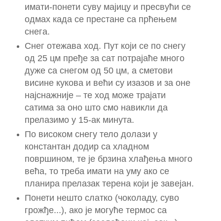
имати-понети суву мајицу и пресвући се
одмах када се престане са прћењем
снега.
Снег отежава ход. Пут који се по снегу
од 25 цм пређе за сат потрајаће много
дуже са снегом од 50 цм, а сметови
висине кукова и већи су изазов и за оне
најснажније – те ход може трајати
сатима за оно што смо навикли да
прелазимо у 15-ак минута.
По високом снегу тело долази у
константан додир са хладном
површином, те је брзина хлађења много
већа, то треба имати на уму ако се
планира прелазак терена који је завејан.
Понети нешто слатко (чоколаду, суво
грожђе...), ако је могуће термос са