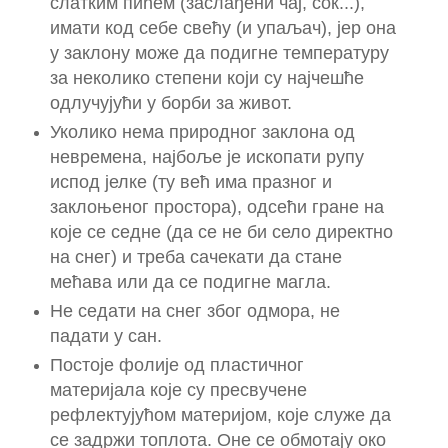
слатким пићем (заслађени чај, сок...),
имати код себе свећу (и упаљач), јер она
у заклону може да подигне температуру
за неколико степени који су најчешће
одлучујући у борби за живот.
Уколико нема природног заклона од
невремена, најбоље је ископати рупу
испод јелке (ту већ има празног и
заклоњеног простора), одсећи гране на
које се седне (да се не би село директно
на снег) и треба сачекати да стане
мећава или да се подигне магла.
Не седати на снег због одмора, не
падати у сан.
Постоје фолије од пластичног
материјала које су пресвучене
рефлектујућом материјом, које служе да
се задржи топлота. Оне се обмотају око