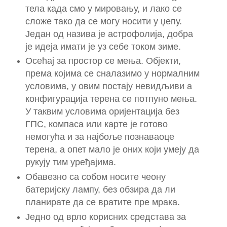
тела када смо у мировању, и лако се
сложе тако да се могу носити у џепу.
Један од назива је астрофолија, добра
је идеја имати је уз себе током зиме.
Осећај за простор се мења. Објекти,
према којима се сналазимо у нормалним
условима, у овим постају невидљиви а
конфигурација терена се потпуно мења.
У таквим условима оријентација без
ГПС, компаса или карте је готово
немогућа и за најбоље познаваоце
терена, а опет мало је оних који умеју да
рукују тим уређајима.
Обавезно са собом носите чеону
батеријску лампу, без обзира да ли
планирате да се вратите пре мрака.
Једно од врло корисних средстава за