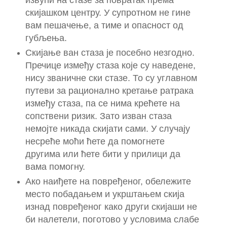
скијашком центру. У супротном не гине
вам пешачење, а тиме и опасност од
губљења.
Скијање ван стаза је посебно незгодно.
Пречице између стаза које су наведене,
нису званичне ски стазе. То су углавном
путеви за рационално кретање ратрака
између стаза, па се нима крећете на
сопствени ризик. Зато изван стаза
немојте никада скијати сами. У случају
несреће моћи ћете да помогнете
другима или ћете бити у прилици да
вама помогну.
Ако наиђете на повређеног, обележите
место побадањем и укрштањем скија
изнад повређеног како други скијаши не
би налетели, поготово у условима слабе