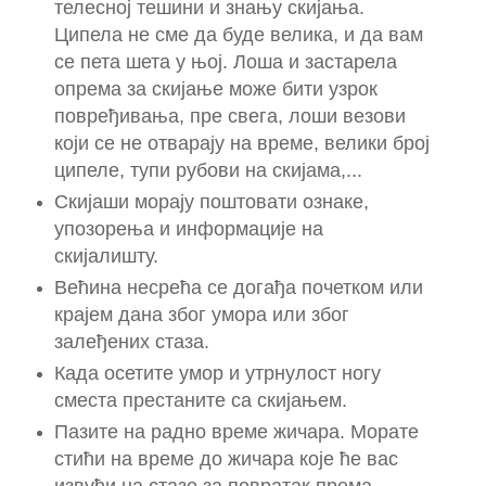
телесној тешини и знању скијања.
Ципела не сме да буде велика, и да вам
се пета шета у њој. Лоша и застарела
опрема за скијање може бити узрок
повређивања, пре свега, лоши везови
који се не отварају на време, велики број
ципеле, тупи рубови на скијама,...
Скијаши морају поштовати ознаке,
упозорења и информације на
скијалишту.
Већина несрећа се догађа почетком или
крајем дана због умора или због
залеђених стаза.
Када осетите умор и утрнулост ногу
сместа престаните са скијањем.
Пазите на радно време жичара. Морате
стићи на време до жичара које ће вас
извући на стазе за повратак према