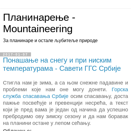
Планинарење -
Mountaineering
За планинаре и остале љубитеље природе
2017-01-07
Понашање на снегу и при ниским
температурама - Савети ГГС Србије
Стигла нам је зима, а са њом снежне падавине и
проблеми које нам оне могу донети.
Горска
служба спасавања Србије
осим спасавању, доста
пажње посвећује и превенцији несрећа, а текст
који је пред вама је један од начина да успешно
пребродимо ову зимску сезону и да нам боравак
на планини остане у лепом сећању.
Облачење: