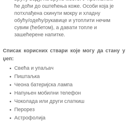
ће доћи до оштећења коже. Особи која је
потхлађена скинути мокру и хладну
обућу/одећу/рукавице и утоплити нечим
сувим (ћебетом), а давати топле и
зашећерене напитке.
Списак корисних ствари које могу да стану у
џеп:
Свећа и упаљач
Пиштаљка
Чеона батеријска лампа
Напуњен мобилни телефон
Чоколада или други слаткиш
Перорез
Астрофолија