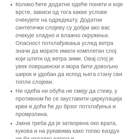
Колико ћете додатне одеће понети и које
врсте, зависи од тога какве услове
очекујете на одредишту. Додатни
синтетички слојеву су добри ако вас
очекује хладно и влажно окружење.
Опасност потхлађивања услед ветра
значи да морате имати комплетан слој
који штити од ветра зими. Овај слој је
увек површински и мора бити довољно
широк и удобан да испод њега стану сви
топли слојеви.
Ни одећа ни обућа не смеју да стежу, у
противном ће се зауставити циркулација
крви и доћи ће до брзог потхлађења и
промрзлина.
Јакна треба да је затворена око врата,
кукова и на рукавима како топао ваздух
не би излазио напоље.