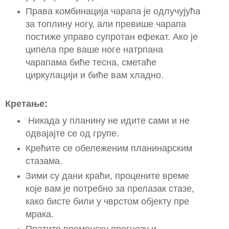
Права комбинација чарапа је одлучујућа
за топлину ногу, али превише чарапа
постиже управо супротан ефекат. Ако је
ципела пре ваше ноге натрпана
чарапама биће тесна, сметаће
циркулацији и биће вам хладно.
Кретање:
Никада у планину не идите сами и не
одвајајте се од групе.
Крећите се обележеним планинарским
стазама.
Зими су дани краћи, процените време
које вам је потребно за прелазак стазе,
како бисте били у чврстом објекту пре
мрака.
Пратите временску прогнозу и