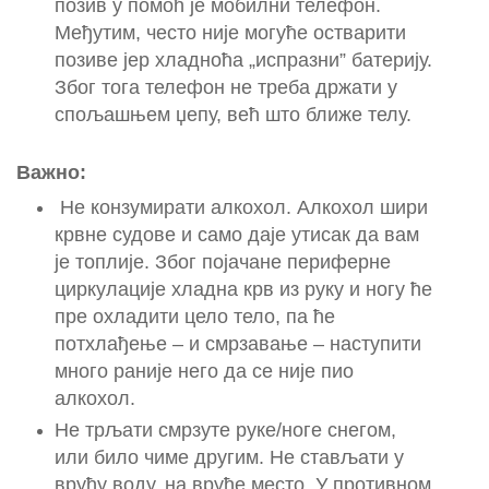
позив у помоћ је мобилни телефон.
Међутим, често није могуће остварити
позиве јер хладноћа „испразни” батерију.
Због тога телефон не треба држати у
спољашњем џепу, већ што ближе телу.
Важно:
Не конзумирати алкохол. Алкохол шири
крвне судове и само даје утисак да вам
је топлије. Због појачане периферне
циркулације хладна крв из руку и ногу ће
пре охладити цело тело, па ће
потхлађење – и смрзавање – наступити
много раније него да се није пио
алкохол.
Не трљати смрзуте руке/ноге снегом,
или било чиме другим. Не стављати у
врућу воду, на вруће место. У противном