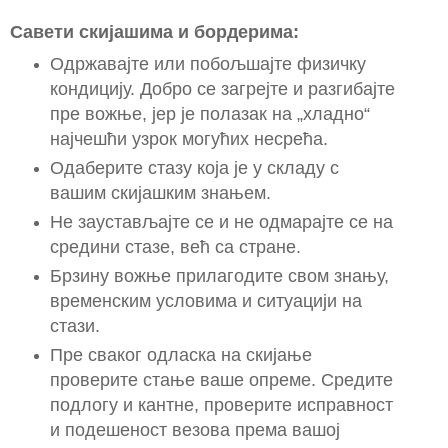
Савети скијашима и бордерима:
Одржавајте или побољшајте физичку
кондицију. Добро се загрејте и разгибајте
пре вожње, јер је полазак на „хладно“
најчешћи узрок могућих несрећа.
Одаберите стазу која је у складу с
вашим скијашким знањем.
Не заустављајте се и не одмарајте се на
средини стазе, већ са стране.
Брзину вожње прилагодите свом знању,
временским условима и ситуацији на
стази.
Пре сваког одласка на скијање
проверите стање ваше опреме. Средите
подлогу и кантне, проверите исправност
и подешеност везова према вашој