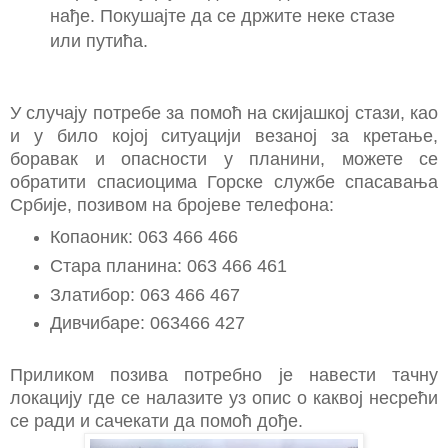
нађе. Покушајте да се држите неке стазе
или путића.
У случају потребе за помоћ на скијашкој стази, као
и у било којој ситуацији везаној за кретање,
боравак и опасности у планини, можете се
обратити спасиоцима Горске службе спасавања
Србије, позивом на бројеве телефона:
Копаоник: 063 466 466
Стара планина: 063 466 461
Златибор: 063 466 467
Дивчибаре: 063466 427
Приликом позива потребно је навести тачну
локацију где се налазите уз опис о каквој несрећи
се ради и сачекати да помоћ дође.