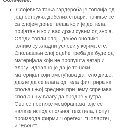
Слојевита тања гардероба је топлија од
једноструких дебелих ствари: почиње се
са слојем доњег веша који је до тела,
пријатан и који вас држи сувим од зноја.
Следи топли слој - дебео онолико
колико су хладни услови у којима сте.
Спољашњи слој одеће треба да буде од
материјала који не пропушта ветар и
влагу. Идеално је да је то неки
материјал који омогућава да тело дише,
дакле да се влага од тела филтрира ка
спољашњој средини при чему спречава
спољашњу влагу да продре унутра...
Ово се постиже мембранама које се
налазе испод спољног текстила, попут
производа фирми “Горетеx”, “Полартец”
и “Евент”.