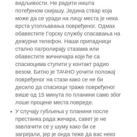
видљивости. Не радити ништа
потеђеном скијашу. Једина ствар која
може да се уради на лицу места је нека
врста утопљавања повређеног. Одмах
обавестите Горску службу спасавања на
дежурни телефон. Наши припадници
стално патролирају стазама или
обавестите жичничара који ће са
спасиоцима ступити у контакт радио
везом. Битно је ТАЧНО уочити положај
повређеног на стази како се не би
десило да спасиоци траже повређеног
више од 15 минута по планини само због
лоше процене места повреде.
У случају губљења у планини после
престанка рада жичара, савет је не
завлачити се у шуму како би се
загрејали, јер је онда теже да вас неко