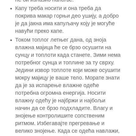
Капу треба носити и она треба да
покрива макар горњи део ушију, а добро
је да јакна има капуљачу коју је могуће
навући преко капе.
Током топлог летњег дана, од зноја
влажна мајица ће се брзо осушити на
сунцу и топлоти када станете. Зими нема
потребног сунца и топлине за ту сврху.
Једини извор топлоте који може осушити
мокру мајицу је ваше тело. Морате знати
да је за испарење влажне одеће
потребна огромна енергија. Носити
влажну одећу је најбржи и најбољи
начин да се брзо подхладите. Влагу и
знојење контролишите сопственим
ритмом. Избегавајте прегревање и
велико знојење. Када се одећа навлажи,