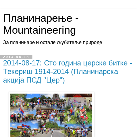
Планинарење -
Mountaineering
За планинаре и остале љубитеље природе
2014-08-18
2014-08-17: Сто година церске битке -
Текериш 1914-2014 (Планинарска
акција ПСД "Цер")