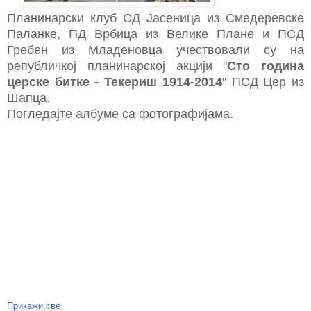
Планинарски клуб СД Јасеница из Смедеревске
Паланке, ПД Врбица из Велике Плане и ПСД
Гребен из Младеновца учествовали су на
републичкој планинарској акцији "
Сто година
церске битке - Текериш 1914-2014
" ПСД Цер из
Шапца.
Погледајте албуме са фотографијама.
Прикажи све