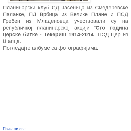
Планинарски клуб СД Јасеница из Смедеревске
Паланке, ПД Врбица из Велике Плане и ПСД
Гребен из Младеновца учествовали су на
републичкој планинарској акцији "
Сто година
церске битке - Текериш 1914-2014
" ПСД Цер из
Шапца.
Погледајте албуме са фотографијама.
Прикажи све