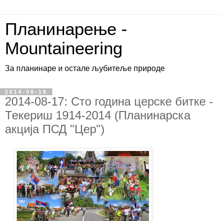
Планинарење -
Mountaineering
За планинаре и остале љубитеље природе
2014-08-18
2014-08-17: Сто година церске битке -
Текериш 1914-2014 (Планинарска
акција ПСД "Цер")